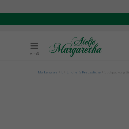
Menü
Markenware
>
L
>
Lindner's Kreuzstiche
> Stickpackung Bi