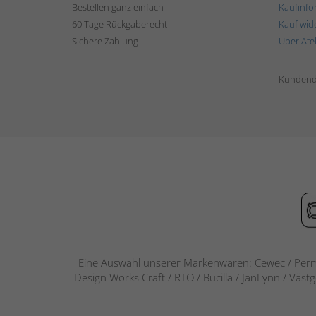
Bestellen ganz einfach
Kaufinfo
60 Tage Rückgaberecht
Kauf wid
Sichere Zahlung
Über Ate
Kundend
Eine Auswahl unserer Markenwaren: Cewec / Perm
Design Works Craft / RTO / Bucilla / JanLynn / Väst