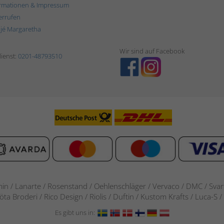
rmationen & Impressum
errufen
ljé Margaretha
Wir sind auf Facebook
ienst:
0201-48793510
in / Lanarte / Rosenstand /
Oehlenschläger / Vervaco / DMC / Svarta
göta Broderi / Rico Design / Riolis / Duftin / Kustom Krafts / Luca
Es gibt uns in: