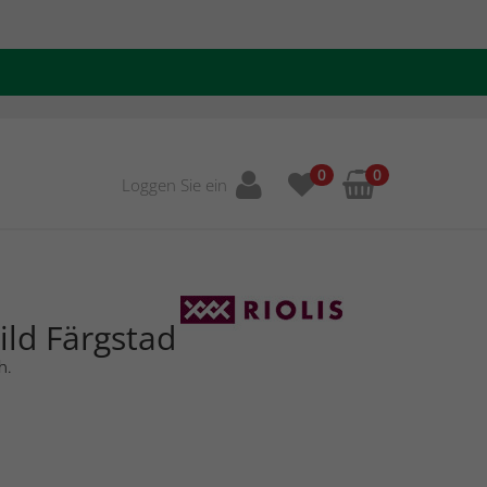
0
0
Loggen Sie ein
ild Färgstad
h.