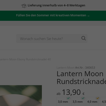
Lieferung innerhalb von 4–8 Werktagen
Füllen Sie den Sommer mit kreativen Momenten →
antern Moon Ebony Rundstricknadel 40
Lantern Moon
Art.Nr.: 340653
Lantern Moon
Rundstricknad
13,90
ab
€
3,0 mm
3,5 mm
4,0 mm
4,