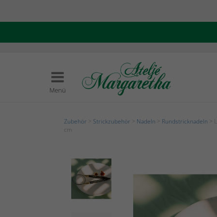
Menü
Zubehör
>
Strickzubehör
>
Nadeln
>
Rundstricknadeln
> L
cm