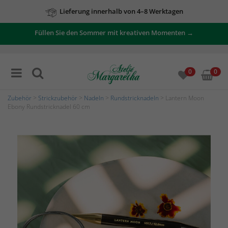
Lieferung innerhalb von 4–8 Werktagen
Füllen Sie den Sommer mit kreativen Momenten →
0
0
Zubehör
>
Strickzubehör
>
Nadeln
>
Rundstricknadeln
> Lantern Moon
Ebony Rundstricknadel 60 cm