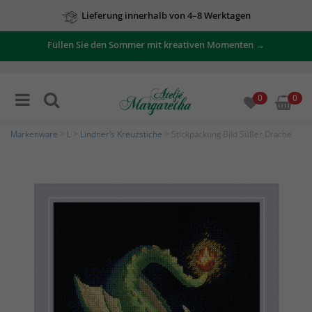
Lieferung innerhalb von 4–8 Werktagen
Füllen Sie den Sommer mit kreativen Momenten →
0
0
Markenware
>
L
>
Lindner's Kreuzstiche
> Stickpackung Bild Süßer Drache