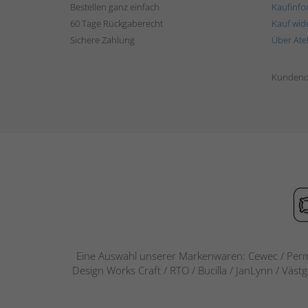
Bestellen ganz einfach
Kaufinfo
60 Tage Rückgaberecht
Kauf wid
Sichere Zahlung
Über Ate
Kundend
Eine Auswahl unserer Markenwaren: Cewec / Perm
Design Works Craft / RTO / Bucilla / JanLynn / Väst