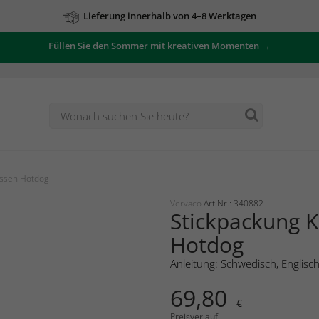
Lieferung innerhalb von 4–8 Werktagen
Füllen Sie den Sommer mit kreativen Momenten →
issen Hotdog
Vervaco
Art.Nr.: 340882
Stickpackung K
Hotdog
Anleitung: Schwedisch, Englisc
69,80
€
Preisverlauf