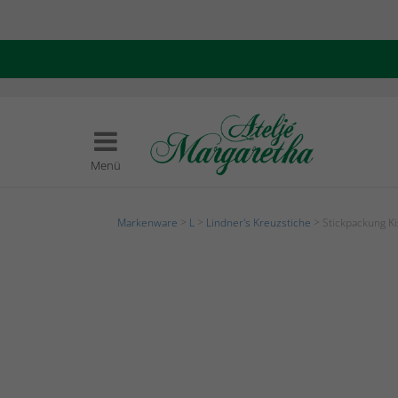
Menü
Markenware
>
L
>
Lindner's Kreuzstiche
> Stickpackung K