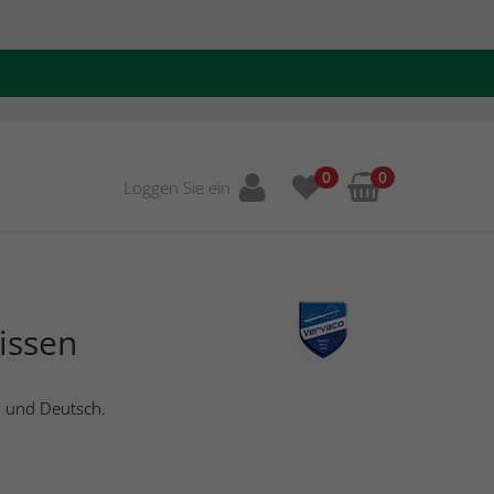
0
0
Loggen Sie ein
issen
h und Deutsch.