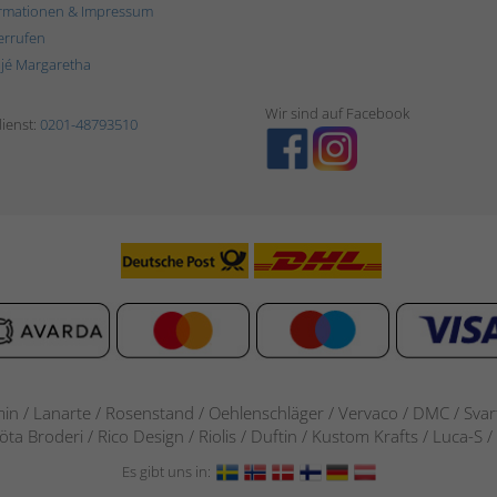
rmationen & Impressum
errufen
ljé Margaretha
Wir sind auf Facebook
ienst:
0201-48793510
in / Lanarte / Rosenstand /
Oehlenschläger / Vervaco / DMC / Svarta
göta Broderi / Rico Design / Riolis / Duftin / Kustom Krafts / Luca
Es gibt uns in: