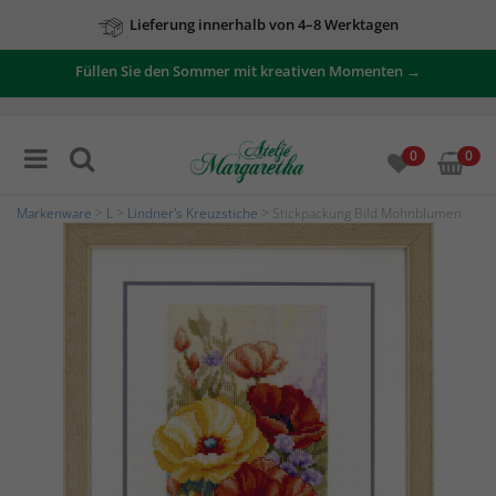
Lieferung innerhalb von 4–8 Werktagen
Füllen Sie den Sommer mit kreativen Momenten →
0
0
Markenware
>
L
>
Lindner's Kreuzstiche
> Stickpackung Bild Mohnblumen