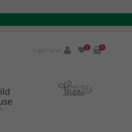
0
0
Loggen Sie ein
ild
use
h.