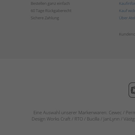
Bestellen ganz einfach
Kaufinfo
60 Tage Rückgaberecht
Kauf wid
Sichere Zahlung
Über Ate
Kundend
Eine Auswahl unserer Markenwaren: Cewec / Perm
Design Works Craft / RTO / Bucilla / JanLynn / Väst