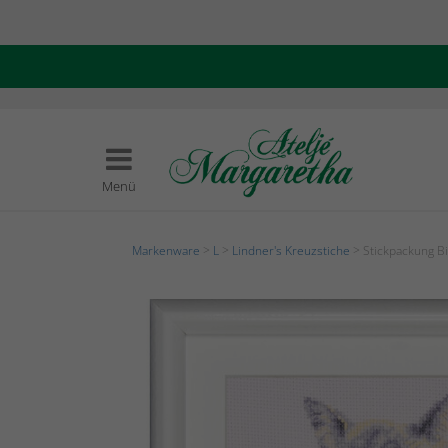
Menü
Markenware
>
L
>
Lindner's Kreuzstiche
> Stickpackung B