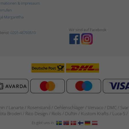
rmationen & Impressum
errufen
ljé Margaretha
Wir sind auf Facebook
ienst:
0201-48793510
in / Lanarte / Rosenstand /
Oehlenschläger / Vervaco / DMC / Svarta
göta Broderi / Rico Design / Riolis / Duftin / Kustom Krafts / Luca
Es gibt uns in: