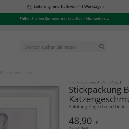
Lieferung innerhalb von 4–8 Werktagen
Füllen Sie den Sommer mit kreativen Momenten →
ild Katzengeschmuse
Thea Gouverneur
Art.Nr.: 340951
Stickpackung B
Katzengeschm
Anleitung: Englisch und Deutsc
48,90
€
Preisverlauf