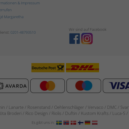
rmationen & Impressum
errufen
ljé Margaretha
Wir sind auf Facebook
ienst:
0201-48793510
in / Lanarte / Rosenstand /
Oehlenschläger / Vervaco / DMC / Svarta
göta Broderi / Rico Design / Riolis / Duftin / Kustom Krafts / Luca
Es gibt uns in: