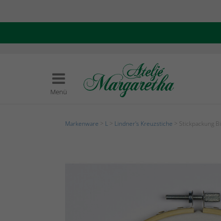
Menü
Markenware
>
L
>
Lindner's Kreuzstiche
> Stickpackung Bil