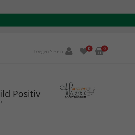
0
0
Loggen Sie ein
ld Positiv
h.