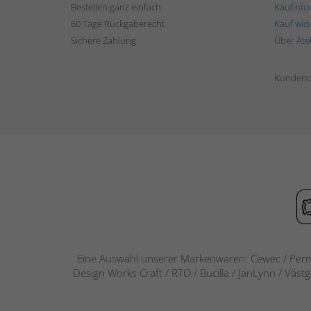
Bestellen ganz einfach
Kaufinfo
60 Tage Rückgaberecht
Kauf wid
Sichere Zahlung
Über Ate
Kundend
Eine Auswahl unserer Markenwaren: Cewec / Perm
Design Works Craft / RTO / Bucilla / JanLynn / Väst