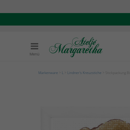
Menü
Markenware
>
L
>
Lindner's Kreuzstiche
> Stickpackung B