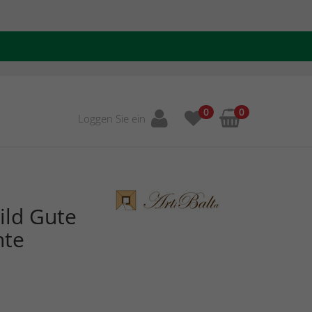
0
0
Loggen Sie ein
ild Gute
hte