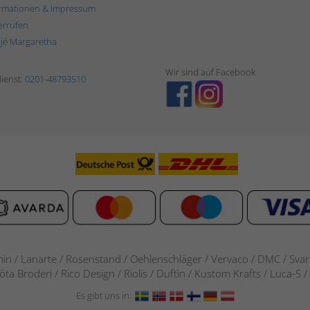
rmationen & Impressum
errufen
ljé Margaretha
Wir sind auf Facebook
ienst:
0201-48793510
in / Lanarte / Rosenstand /
Oehlenschläger / Vervaco / DMC / Svarta
göta Broderi / Rico Design / Riolis / Duftin / Kustom Krafts / Luca
Es gibt uns in: