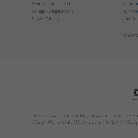
Bestellen ganz einfach
Kaufinfo
60 Tage Rückgaberecht
Kauf wid
Sichere Zahlung
Über Ate
Kundend
Eine Auswahl unserer Markenwaren: Cewec / Perm
Design Works Craft / RTO / Bucilla / JanLynn / Väst