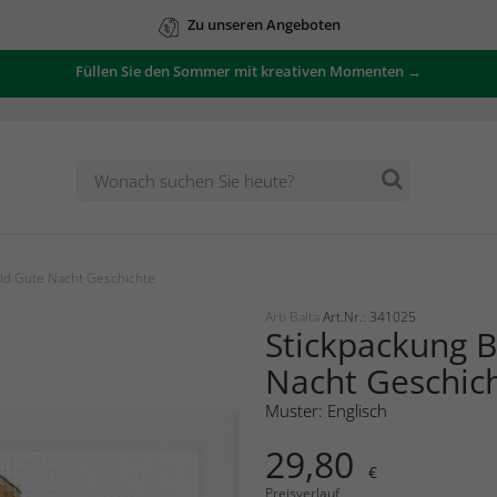
Zu unseren Angeboten
Füllen Sie den Sommer mit kreativen Momenten →
ild Gute Nacht Geschichte
Arti Balta
Art.Nr.: 341025
Stickpackung B
Nacht Geschic
Muster: Englisch
29,80
€
Preisverlauf