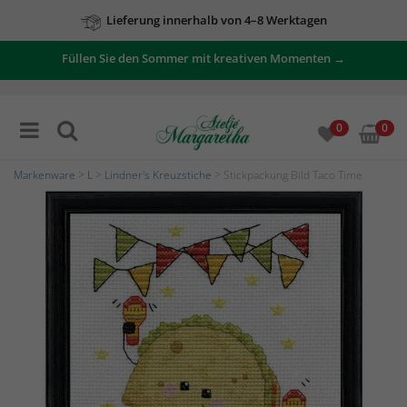
Lieferung innerhalb von 4–8 Werktagen
Füllen Sie den Sommer mit kreativen Momenten →
0
0
Markenware
>
L
>
Lindner's Kreuzstiche
> Stickpackung Bild Taco Time