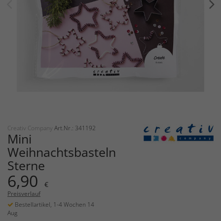
Creativ Company
Art.Nr.: 341192
Mini
Weihnachtsbasteln
Sterne
6,90
€
Preisverlauf
Bestellartikel, 1-4 Wochen 14
Aug