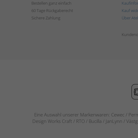
Bestellen ganz einfach
Kaufinfo
60 Tage Rückgaberecht
Kauf wid
Sichere Zahlung
Über Ate
Kundend
Eine Auswahl unserer Markenwaren: Cewec / Perm
Design Works Craft / RTO / Bucilla / JanLynn / Väst