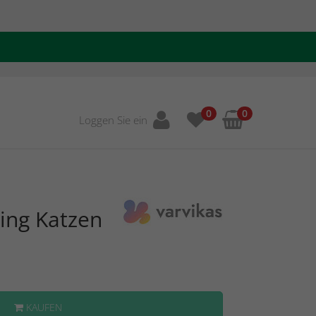
0
0
Loggen Sie ein
ing Katzen
KAUFEN