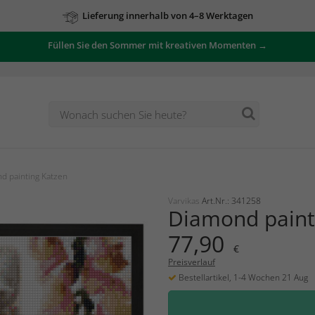
Lieferung innerhalb von 4–8 Werktagen
Füllen Sie den Sommer mit kreativen Momenten →
d painting Katzen
Varvikas
Art.Nr.: 341258
Diamond paint
77,90
€
Preisverlauf
Bestellartikel, 1-4 Wochen 21 Aug