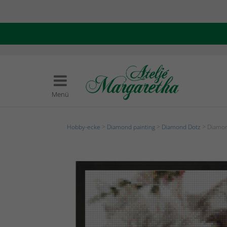
Menü
Hobby-ecke
>
Diamond painting
>
Diamond Dotz
> Diamon