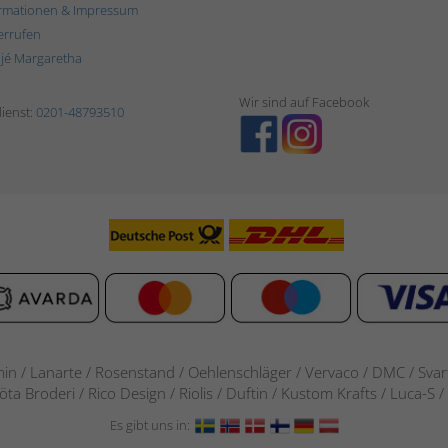
rmationen & Impressum
errufen
ljé Margaretha
Wir sind auf Facebook
ienst:
0201-48793510
in / Lanarte / Rosenstand /
Oehlenschläger / Vervaco / DMC / Svarta
göta Broderi / Rico Design / Riolis / Duftin / Kustom Krafts / Luca
Es gibt uns in: