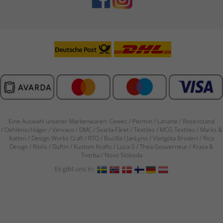
Eine Auswahl unserer Markenwaren: Cewec / Permin / Lanarte / Rosenstand
/
Oehlenschläger / Vervaco / DMC / Svarta Fåret / Textiles / MCG Textiles / Marks &
Katten / Design Works Craft / RTO / Bucilla / JanLynn / Västgöta Broderi / Rico
Design / Riolis / Duftin / Kustom Krafts / Luca-S / Thea Gouverneur / Krasa &
Tvorba / Novo Sloboda
Es gibt uns in: