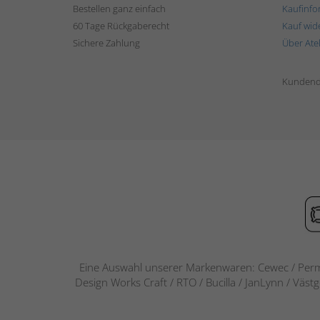
Bestellen ganz einfach
Kaufinfo
60 Tage Rückgaberecht
Kauf wid
Sichere Zahlung
Über Ate
Kundend
Eine Auswahl unserer Markenwaren: Cewec / Perm
Design Works Craft / RTO / Bucilla / JanLynn / Väst