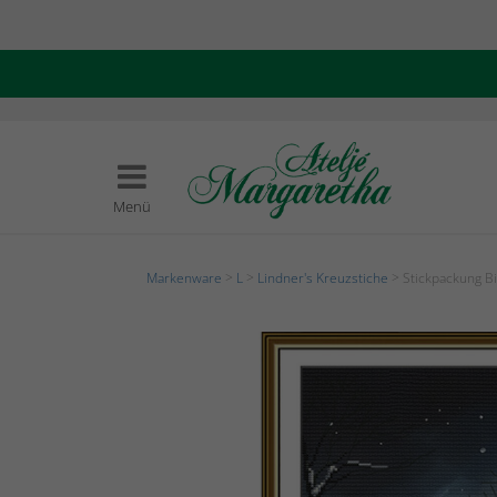
Menü
Markenware
>
L
>
Lindner's Kreuzstiche
> Stickpackung Bi