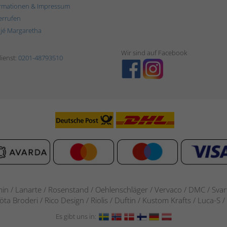
rmationen & Impressum
errufen
ljé Margaretha
Wir sind auf Facebook
ienst:
0201-48793510
in / Lanarte / Rosenstand /
Oehlenschläger / Vervaco / DMC / Svarta
göta Broderi / Rico Design / Riolis / Duftin / Kustom Krafts / Luca
Es gibt uns in: