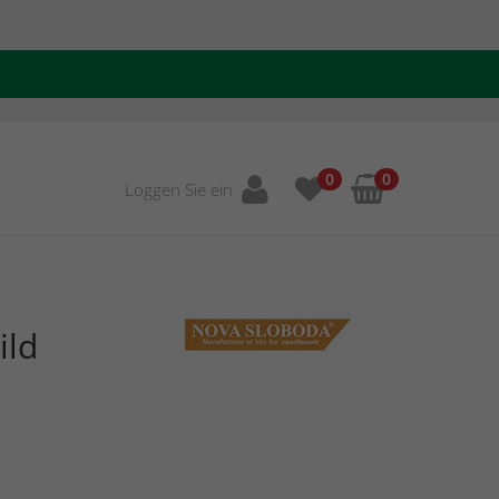
0
0
Loggen Sie ein
ild