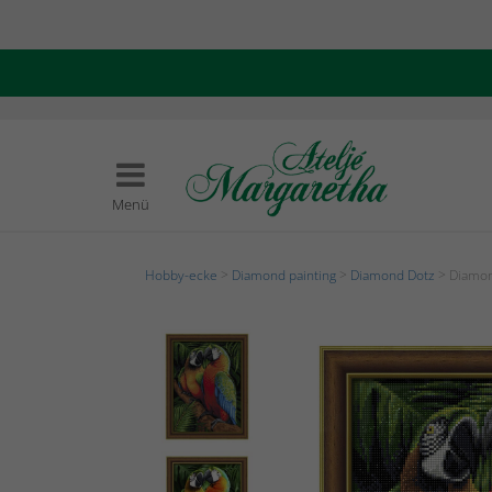
Menü
Hobby-ecke
>
Diamond painting
>
Diamond Dotz
> Diamon