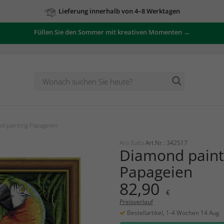
Lieferung innerhalb von 4–8 Werktagen
Zu unseren Angeboten
Füllen Sie den Sommer mit kreativen Momenten →
d painting Papageien
Arti Balta
Art.Nr.: 342517
Diamond paint
Papageien
82,90
€
Preisverlauf
Bestellartikel, 1-4 Wochen 14 Aug