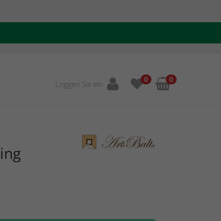
0
0
Loggen Sie ein
ing