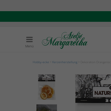
Menü
Hobby-ecke
>
Kerzenherstellung
> Dekoration Orangensc