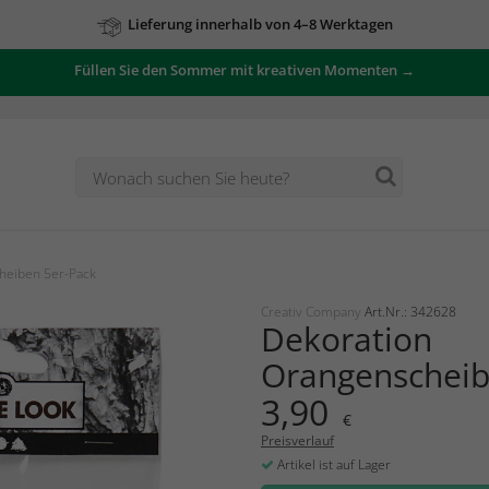
Lieferung innerhalb von 4–8 Werktagen
Füllen Sie den Sommer mit kreativen Momenten →
Zu unseren Angeboten
heiben 5er-Pack
Creativ Company
Art.Nr.: 342628
Dekoration
Orangenscheib
3,90
€
Preisverlauf
Artikel ist auf Lager