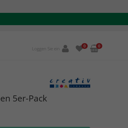
0
0
Loggen Sie ein
en 5er-Pack