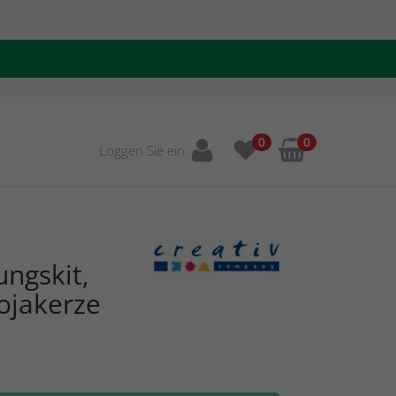
0
0
Loggen Sie ein
ungskit,
ojakerze