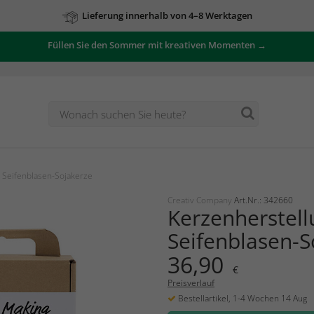
Lieferung innerhalb von 4–8 Werktagen
Füllen Sie den Sommer mit kreativen Momenten →
, Seifenblasen-Sojakerze
Creativ Company
Art.Nr.: 342660
Kerzenherstell
Seifenblasen-S
36,90
€
Preisverlauf
Bestellartikel, 1-4 Wochen 14 Aug