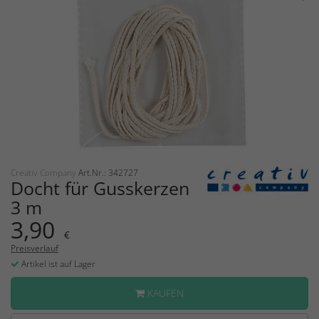
Creativ Company
Art.Nr.: 342727
Docht für Gusskerzen
3 m
3,90
€
Preisverlauf
Artikel ist auf Lager
KAUFEN