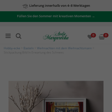
Lieferung innerhalb von 4–8 Werktagen
Füllen Sie den Sommer mit kreativen Momenten →
0
0
Hobby-ecke
>
Basteln
>
Weihnachten mit dem Weihnachtsmann
>
Stickpackung Bild In Erwartung des Schnees