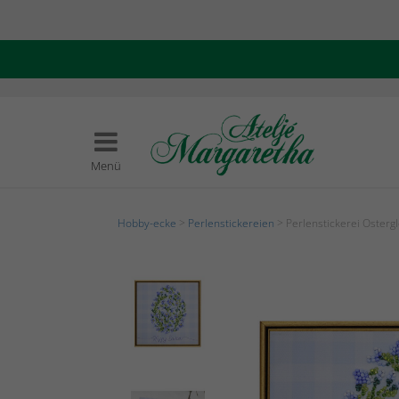
Menü
Hobby-ecke
>
Perlenstickereien
> Perlenstickerei Osterg