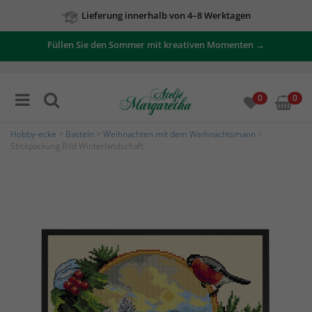
Lieferung innerhalb von 4–8 Werktagen
Füllen Sie den Sommer mit kreativen Momenten →
0
0
Hobby-ecke
>
Basteln
>
Weihnachten mit dem Weihnachtsmann
>
Stickpackung Bild Winterlandschaft