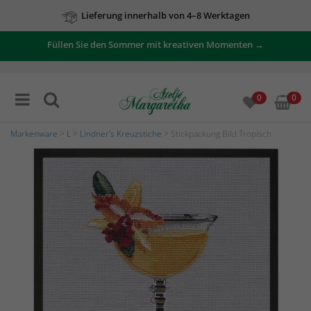
Lieferung innerhalb von 4–8 Werktagen
Füllen Sie den Sommer mit kreativen Momenten →
0
0
Markenware
>
L
>
Lindner's Kreuzstiche
> Stickpackung Bild Tropisch