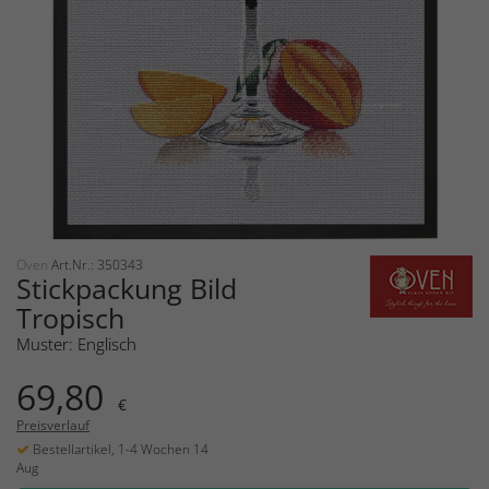
Oven
Art.Nr.: 350343
Stickpackung Bild
Tropisch
Muster: Englisch
69,80
€
Preisverlauf
Bestellartikel, 1-4 Wochen 14
Aug