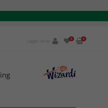
0
0
Loggen Sie ein
ing