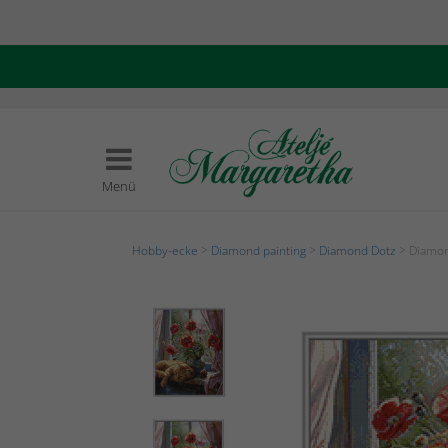
Menü
Hobby-ecke
>
Diamond painting
>
Diamond Dotz
> Diamon