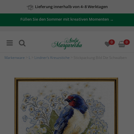
Lieferung innerhalb von 4–8 Werktagen
Füllen Sie den Sommer mit kreativen Momenten →
0
0
Markenware
>
L
>
Lindner's Kreuzstiche
> Stickpackung Bild Die Schwalben