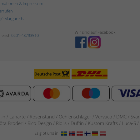
rmationen & Impressum
errufen
ljé Margaretha
Wir sind auf Facebook
ienst:
0201-48793510
in / Lanarte / Rosenstand /
Oehlenschläger / Vervaco / DMC / Svarta
göta Broderi / Rico Design / Riolis / Duftin / Kustom Krafts / Luca
Es gibt uns in: