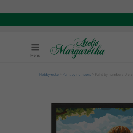
Menü
Hobby-ecke
>
Paint by numbers
> Paint by numbers Die S