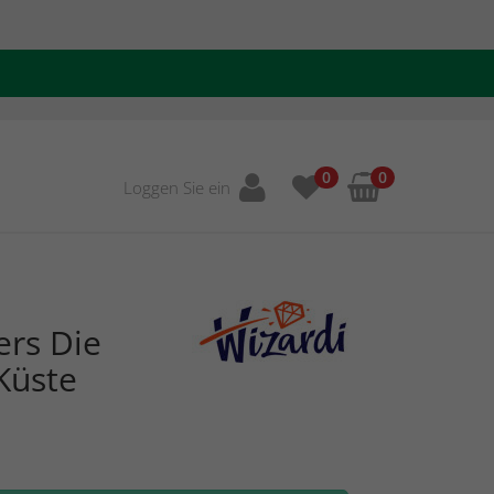
0
0
Loggen Sie ein
ers Die
Küste