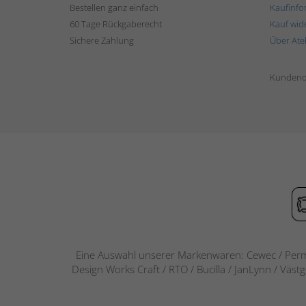
Bestellen ganz einfach
Kaufinfo
60 Tage Rückgaberecht
Kauf wid
Sichere Zahlung
Über Ate
Kundend
Eine Auswahl unserer Markenwaren: Cewec / Perm
Design Works Craft / RTO / Bucilla / JanLynn / Väst