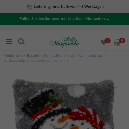
Lieferung innerhalb von 4–8 Werktagen
Füllen Sie den Sommer mit kreativen Momenten →
0
0
Hobby-ecke
>
Basteln
>
Weihnachten mit dem Weihnachtsmann
>
Stickpackung Knüpfkissen Schneemänner