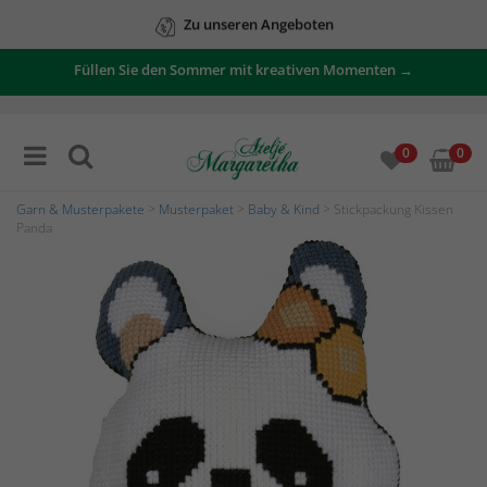
Zu unseren Angeboten
Füllen Sie den Sommer mit kreativen Momenten →
0
0
Garn & Musterpakete
>
Musterpaket
>
Baby & Kind
> Stickpackung Kissen
Panda