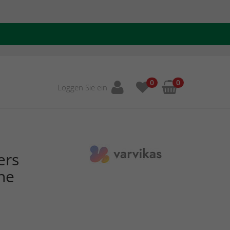
0
0
Loggen Sie ein
ers
ine