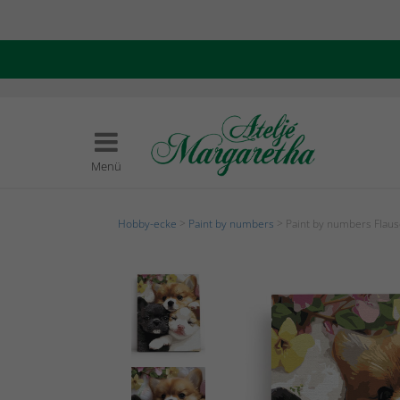
Menü
Hobby-ecke
>
Paint by numbers
> Paint by numbers Flaus