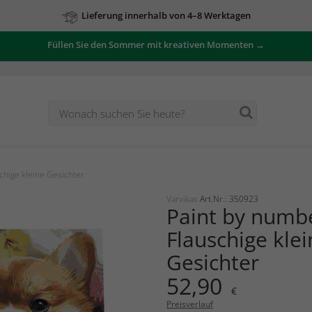
Lieferung innerhalb von 4–8 Werktagen
Zu unseren Angeboten
Füllen Sie den Sommer mit kreativen Momenten →
chige kleine Gesichter
Varvikas
Art.Nr.: 350923
Paint by numb
Flauschige kle
Gesichter
52,90
€
Preisverlauf