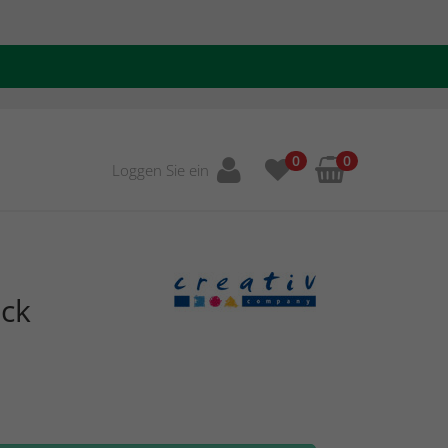
0
0
Loggen Sie ein
uck