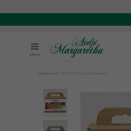
Menü
Hobby-ecke
> Mini-Kit Schmuck Halloween