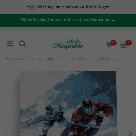
Lieferung innerhalb von 4–8 Werktagen
Füllen Sie den Sommer mit kreativen Momenten →
0
0
Hobby-ecke
>
Paint by numbers
> Paint by numbers Ich jage den Sieg