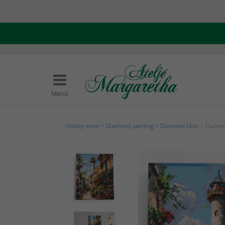
Menü
Hobby-ecke
>
Diamond painting
>
Diamond Dotz
> Diamon