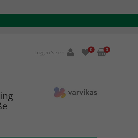
0
0
Loggen Sie ein
ing
ße