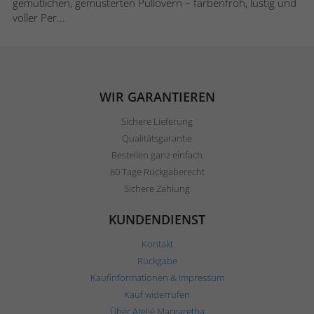
gemütlichen, gemusterten Pullovern – farbenfroh, lustig und
voller Per...
WIR GARANTIEREN
Sichere Lieferung
Qualitätsgarantie
Bestellen ganz einfach
60 Tage Rückgaberecht
Sichere Zahlung
KUNDENDIENST
Kontakt
Rückgabe
Kaufinformationen & Impressum
Kauf widerrufen
Über Ateljé Margaretha