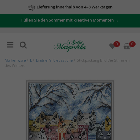
Lieferung innerhalb von 4–8 Werktagen
Füllen Sie den Sommer mit kreativen Momenten →
0
0
Markenware
>
L
>
Lindner's Kreuzstiche
> Stickpackung Bild Die Stimmen
des Winters