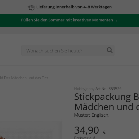
Lieferung innerhalb von 4–8 Werktagen
Füllen Sie den Sommer mit kreativen Momenten →
ild Das Mädchen und das Tier
HobbyJobby
Art.Nr.: 353526
Stickpackung B
Mädchen und d
Muster: Englisch.
34,90
€
Preisverlauf