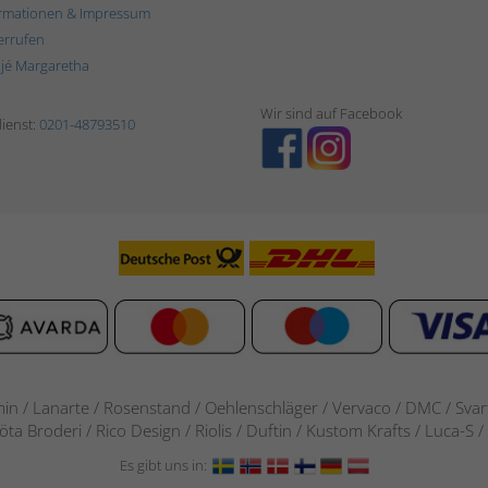
rmationen & Impressum
errufen
ljé Margaretha
Wir sind auf Facebook
ienst:
0201-48793510
in / Lanarte / Rosenstand /
Oehlenschläger / Vervaco / DMC / Svarta
göta Broderi / Rico Design / Riolis / Duftin / Kustom Krafts / Luca
Es gibt uns in: