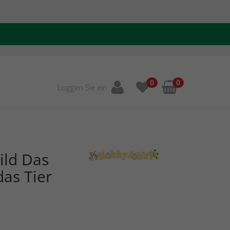
0
0
Loggen Sie ein
ild Das
as Tier