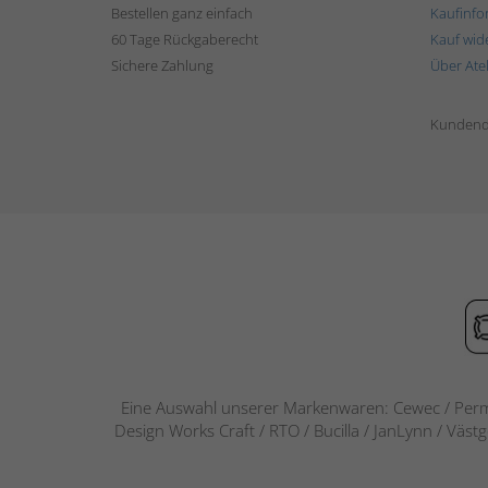
Bestellen ganz einfach
Kaufinfo
60 Tage Rückgaberecht
Kauf wid
Sichere Zahlung
Über Ate
Kundend
Eine Auswahl unserer Markenwaren: Cewec / Perm
Design Works Craft / RTO / Bucilla / JanLynn / Väst