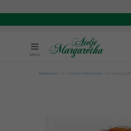
Menü
Markenware
>
L
>
Lindner's Kreuzstiche
> Stickpackung B