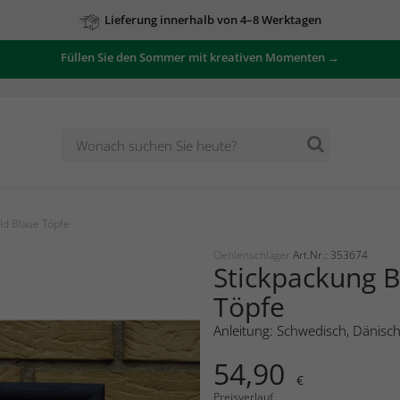
Lieferung innerhalb von 4–8 Werktagen
Füllen Sie den Sommer mit kreativen Momenten →
Zu unseren Angeboten
ld Blaue Töpfe
Oehlenschläger
Art.Nr.: 353674
Stickpackung B
Töpfe
Anleitung: Schwedisch, Dänisc
54,90
€
Preisverlauf