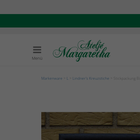
Menü
Markenware
>
L
>
Lindner's Kreuzstiche
> Stickpackung Bi