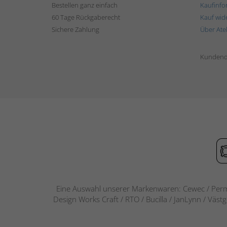
Bestellen ganz einfach
Kaufinfo
60 Tage Rückgaberecht
Kauf wid
Sichere Zahlung
Über Ate
Kundend
Eine Auswahl unserer Markenwaren: Cewec / Perm
Design Works Craft / RTO / Bucilla / JanLynn / Väst