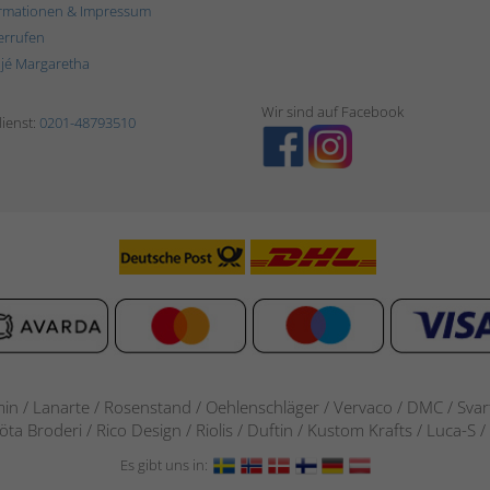
rmationen & Impressum
errufen
ljé Margaretha
Wir sind auf Facebook
ienst:
0201-48793510
in / Lanarte / Rosenstand /
Oehlenschläger / Vervaco / DMC / Svarta
göta Broderi / Rico Design / Riolis / Duftin / Kustom Krafts / Luca
Es gibt uns in: