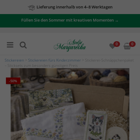
Lieferung innerhalb von 4–8 Werktagen
Füllen Sie den Sommer mit kreativen Momenten →
0
0
Stickereien
>
Stickereien fürs Kinderzimmer
> Stickerei-Schnäppchenpaket
– Sticksets zum besonders günstigen Preis
-50%