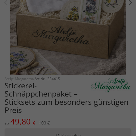
Ateljé Margaretha
Art.Nr.: 354415
Stickerei-
Schnäppchenpaket –
Sticksets zum besonders günstigen
Preis
49,80
€
100 €
ab
Maße wählen