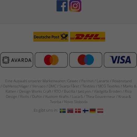
Eine Auswahl unserer Markenwaren: Cewec / Permin / Lanarte / Rosenstand
/
Oehlenschläger / Vervaco / DMC / Svarta Fåret / Textiles / MCG Textiles / Marks &
Katten / Design Works Craft / RTO / Bucilla / JanLynn / Västgöta Broderi / Rico
Design / Riolis / Duftin / Kustom Krafts / Luca-S / Thea Gouverneur / Krasa &
Tvorba / Novo Sloboda
Es gibt uns in: