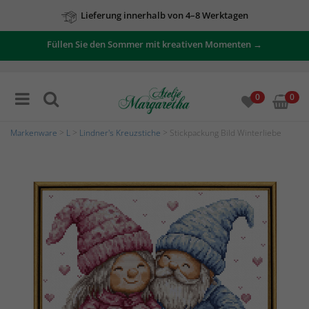
Lieferung innerhalb von 4–8 Werktagen
Füllen Sie den Sommer mit kreativen Momenten →
0
0
Markenware
>
L
>
Lindner's Kreuzstiche
> Stickpackung Bild Winterliebe