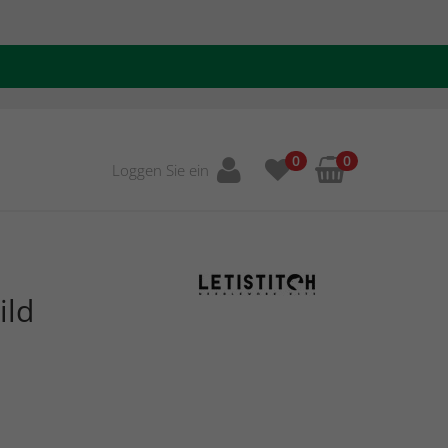
0
0
Loggen Sie ein
ild