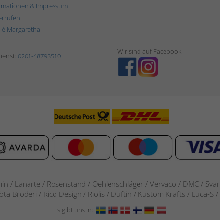
rmationen & Impressum
errufen
ljé Margaretha
Wir sind auf Facebook
ienst:
0201-48793510
in / Lanarte / Rosenstand /
Oehlenschläger / Vervaco / DMC / Svarta
göta Broderi / Rico Design / Riolis / Duftin / Kustom Krafts / Luca
Es gibt uns in: