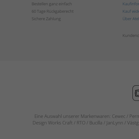
Bestellen ganz einfach
Kaufinfo
60 Tage Rückgaberecht
Kauf wid
Sichere Zahlung
Über Ate
Kundend
Eine Auswahl unserer Markenwaren: Cewec / Perm
Design Works Craft / RTO / Bucilla / JanLynn / Väst