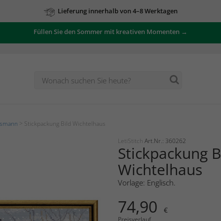
Lieferung innerhalb von 4–8 Werktagen
Füllen Sie den Sommer mit kreativen Momenten →
tsmann
> Stickpackung Bild Wichtelhaus
LetiStitch
Art.Nr.: 360262
Stickpackung B
Wichtelhaus
Vorlage: Englisch.
74,90
€
Preisverlauf