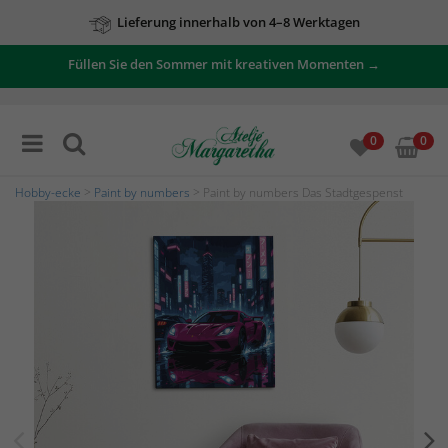
Lieferung innerhalb von 4–8 Werktagen
Füllen Sie den Sommer mit kreativen Momenten →
0
0
Hobby-ecke
>
Paint by numbers
> Paint by numbers Das Stadtgespenst