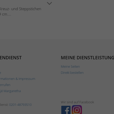
 Kreuz- und Steppstichen
 cm....
ENDIENST
MEINE DIENSTLEISTUN
Meine Seiten
e
Direkt bestellen
rmationen & Impressum
errufen
ljé Margaretha
Wir sind auf Facebook
ienst:
0201-48793510