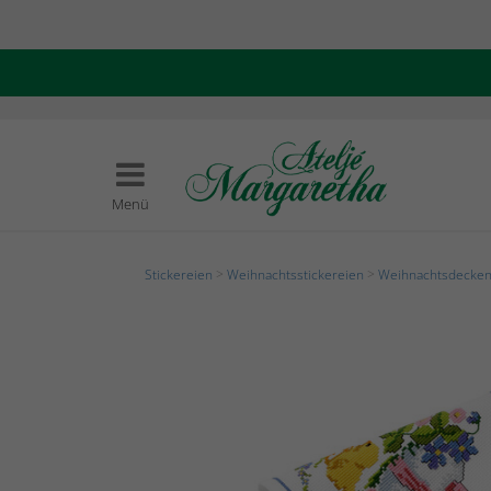
Menü
Stickereien
>
Weihnachtsstickereien
>
Weihnachtsdecken