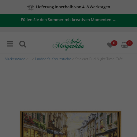
Lieferung innerhalb von 4–8 Werktagen
Füllen Sie den Sommer mit kreativen Momenten →
0
0
Markenware
>
L
>
Lindner's Kreuzstiche
> Stickset Bild Night Time Café