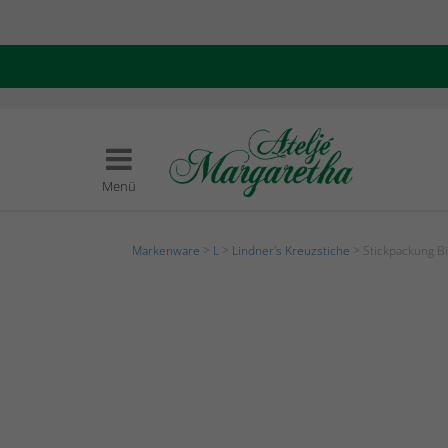
Menü
Markenware
>
L
>
Lindner's Kreuzstiche
> Stickpackung Bi