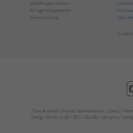
Bestellen ganz einfach
Kaufinfo
60 Tage Rückgaberecht
Kauf wid
Sichere Zahlung
Über Ate
Kundend
Eine Auswahl unserer Markenwaren: Cewec / Perm
Design Works Craft / RTO / Bucilla / JanLynn / Väst