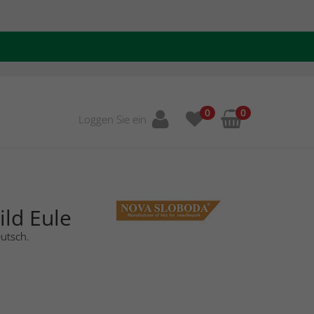
0
0
Loggen Sie ein
ild Eule
eutsch.