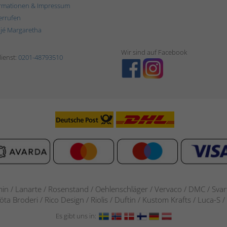
rmationen & Impressum
errufen
ljé Margaretha
Wir sind auf Facebook
ienst:
0201-48793510
in / Lanarte / Rosenstand /
Oehlenschläger / Vervaco / DMC / Svarta
göta Broderi / Rico Design / Riolis / Duftin / Kustom Krafts / Luca
Es gibt uns in: