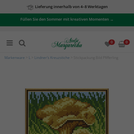
Lieferung innerhalb von 4–8 Werktagen
Füllen Sie den Sommer mit kreativen Momenten →
0
0
Markenware
>
L
>
Lindner's Kreuzstiche
> Stickpackung Bild Pfifferling