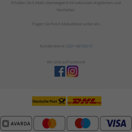
Erhalten Sie E-Mails überwiegend mit exklusiven Angeboten und
Neuheiten.
Tragen Sie Ihre E-Mailadresse unten ein.
Kundendienst:
0201-48793510
Wir sind auf Facebook