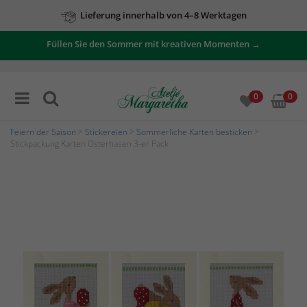
Lieferung innerhalb von 4–8 Werktagen
Füllen Sie den Sommer mit kreativen Momenten →
0
0
Feiern der Saison
>
Stickereien
>
Sommerliche Karten besticken
>
Stickpackung Karten Osterhasen 3-er Pack