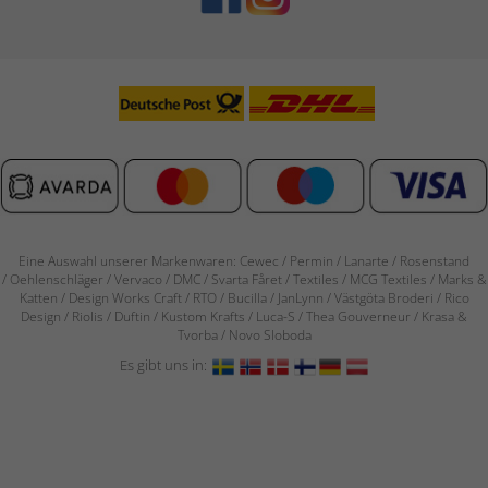
Eine Auswahl unserer Markenwaren: Cewec / Permin / Lanarte / Rosenstand
/
Oehlenschläger / Vervaco / DMC / Svarta Fåret / Textiles / MCG Textiles / Marks &
Katten / Design Works Craft / RTO / Bucilla / JanLynn / Västgöta Broderi / Rico
Design / Riolis / Duftin / Kustom Krafts / Luca-S / Thea Gouverneur / Krasa &
Tvorba / Novo Sloboda
Es gibt uns in: