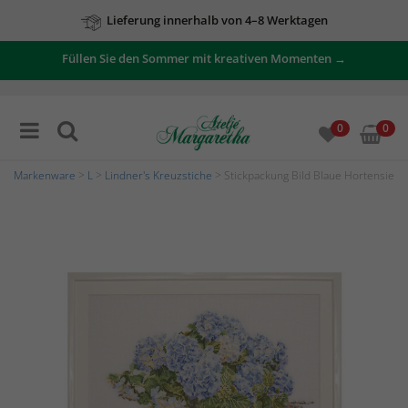
Lieferung innerhalb von 4–8 Werktagen
Füllen Sie den Sommer mit kreativen Momenten →
0
0
Markenware
>
L
>
Lindner's Kreuzstiche
> Stickpackung Bild Blaue Hortensie