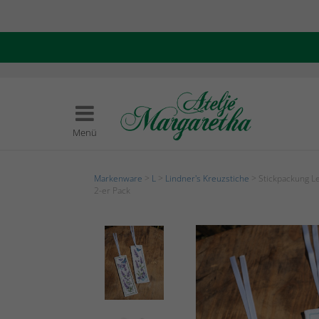
Menü
Markenware
>
L
>
Lindner's Kreuzstiche
> Stickpackung L
2-er Pack