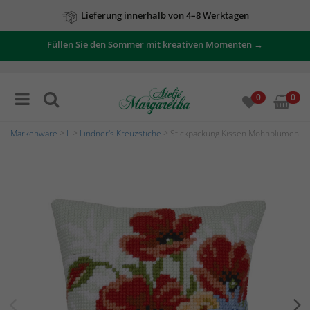
Lieferung innerhalb von 4–8 Werktagen
Füllen Sie den Sommer mit kreativen Momenten →
0
0
Markenware
>
L
>
Lindner's Kreuzstiche
> Stickpackung Kissen Mohnblumen