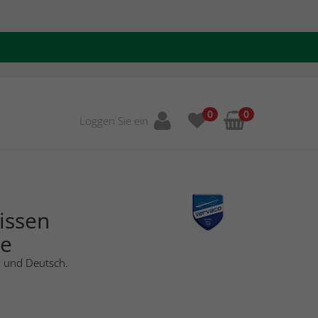
0
0
Loggen Sie ein
issen
se
h und Deutsch.