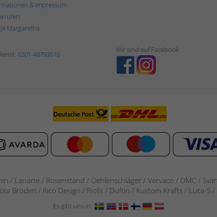
rmationen & Impressum
errufen
ljé Margaretha
Wir sind auf Facebook
ienst:
0201-48793510
in / Lanarte / Rosenstand /
Oehlenschläger / Vervaco / DMC / Svarta
göta Broderi / Rico Design / Riolis / Duftin / Kustom Krafts / Luca
Es gibt uns in: