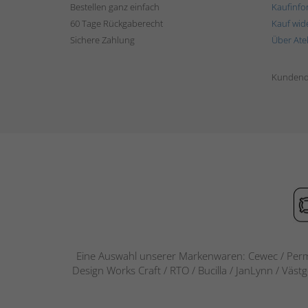
Bestellen ganz einfach
Kaufinfo
60 Tage Rückgaberecht
Kauf wid
Sichere Zahlung
Über Ate
Kundend
Eine Auswahl unserer Markenwaren: Cewec / Perm
Design Works Craft / RTO / Bucilla / JanLynn / Väst