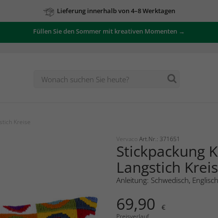
Lieferung innerhalb von 4–8 Werktagen
Füllen Sie den Sommer mit kreativen Momenten →
stich Kreise
Vervaco
Art.Nr.: 371651
Stickpackung K
Langstich Krei
Anleitung: Schwedisch, Englisc
69,90
€
Preisverlauf