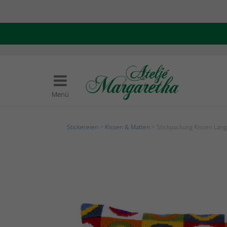
Menü
Stickereien
>
Kissen & Matten
> Stickpackung Kissen Lang