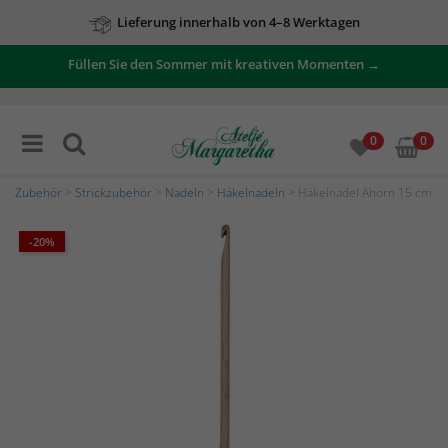
Lieferung innerhalb von 4–8 Werktagen
Füllen Sie den Sommer mit kreativen Momenten →
0
0
Zubehör
>
Strickzubehör
>
Nadeln
>
Häkelnadeln
> Häkelnadel Ahorn 15 cm
-20%